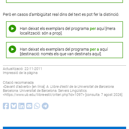
Però en casos d’ambigüitat real dins del text es pot fer la distinció:
Han deixat els exemplars del programa
per
aquí [mera
localització: són a prop].
Han deixat els exemplars del programa
per a
aquí
[destinació: només els que van destinats aquí].
Actualització: 22-11-2011
Impressió de la pàgina
Citació recomanada:
«Davant d’adverbi» [en línia]. A:
Llibre d’estil de la Universitat de Barcelona.
Barcelona: Universitat de Barcelona. Serveis Lingüístics.
<
https://www.ub.edu/llibre-estil/criteri.php?id=1097
> [consulta: 7 agost 2026].