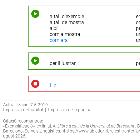
a tall d’exemple
e
a tall de mostra
c
així
p
com a mostra
u
com ara
u
per il·lustrar
p
i. e.
Actualització: 7-5-2019
Impressió del capítol
|
Impressió de la pàgina
Citació recomanada:
«Exemplificació» [en línia]. A:
Llibre d’estil de la Universitat de Barcelona.
B
Barcelona. Serveis Lingüístics. <
https://www.ub.edu/llibre-estil/criteri
agost 2026].