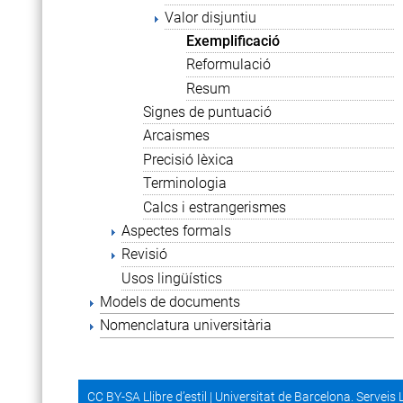
Valor disjuntiu
Exemplificació
Reformulació
Resum
Signes de puntuació
Arcaismes
Precisió lèxica
Terminologia
Calcs i estrangerismes
Aspectes formals
Revisió
Usos lingüístics
Models de documents
Nomenclatura universitària
CC BY-SA Llibre d’estil
|
Universitat de Barcelona. Serveis 