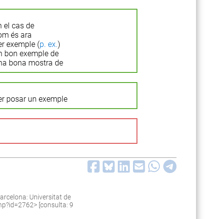
n el cas de
om és ara
er exemple (
p. ex.
)
n bon exemple de
na bona mostra de
er posar un exemple
arcelona: Universitat de
.php?id=2762
> [consulta: 9