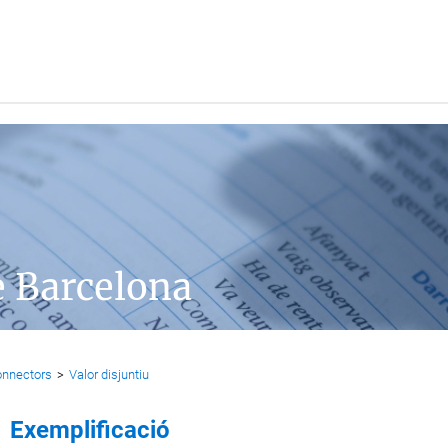
e Barcelona
nnectors
>
Valor disjuntiu
Exemplificació