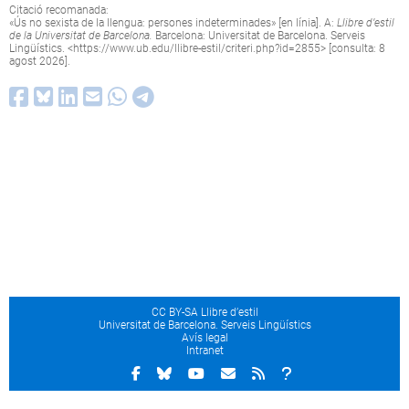
Citació recomanada:
«Ús no sexista de la llengua: persones indeterminades» [en línia]. A:
Llibre d’estil
de la Universitat de Barcelona.
Barcelona: Universitat de Barcelona. Serveis
Lingüístics. <
https://www.ub.edu/llibre-estil/criteri.php?id=2855
> [consulta: 8
agost 2026].
CC BY-SA Llibre d’estil
Universitat de Barcelona. Serveis Lingüístics
Avís legal
Intranet