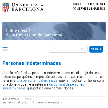
SOBRE EL LLIBRE D’ESTIL
SERVEIS LINGÜÍSTICS
Llibre d’estil
de la Universitat de Barcelona
CERCA
Persones indeterminades
Si es fa referència a persones indeterminades, cal distingir dos casos
diferents, perquè no sempre són útils els mateixos recursos: quan ens
referim a
una persona indeterminada
, que tant pot ser un home com
una dona, o quan ens referim a
un conjunt de persones
indeterminades
, que pot incloure homes i dones.
Actualització: 6-9-2023
Impressió del capítol
|
Impressió de la pàgina