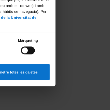
tueu amb el lloc web) i amb
es hàbits de navegació). Per
 de la Universitat de
27 until 03-16-2026
Màrqueting
r) until 03-16-2026
etre totes les galetes