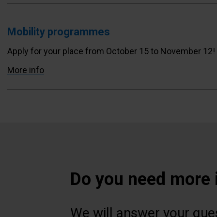
Mobility programmes
Apply for your place from October 15 to November 12!
More info
Pagination
Do you need more 
We will answer your ques