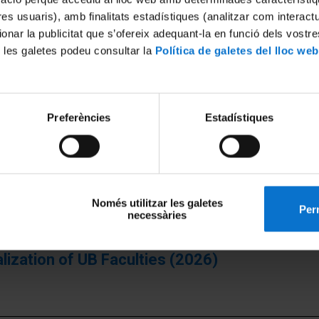
tres usuaris), amb finalitats estadístiques (analitzar com interac
ionar la publicitat que s’ofereix adequant-la en funció dels vostr
 les galetes podeu consultar la
Política de galetes del lloc web
smus Scholarships (Global) 2026. Curs 2026-
Preferències
Estadístiques
l for Applications (2026-2027 academic yea
Només utilitzar les galetes
Perm
necessàries
alization of UB Faculties (2026)