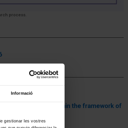
earch process.
6
Informació
u (July 6-11, 2026) within the framework of
 de gestionar les vostres
ues que puguin diferenciar la