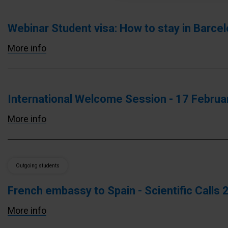
Webinar Student visa: How to stay in Barcel
More info
International Welcome Session - 17 Febru
More info
Outgoing students
French embassy to Spain - Scientific Calls
More info