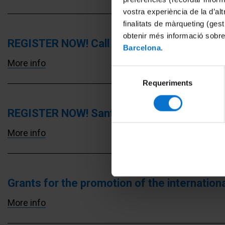
vostra experiència de la d’al
finalitats de màrqueting (gest
obtenir més informació sobre
REGISTER NOW! Call for Santander Non-Era
Barcelona
.
More info
Selecció
Requeriments
de
consentiment
REGISTER NOW! Santander Erasmus 2026 Cal
More info
Grants for the promotion of the internation
More info