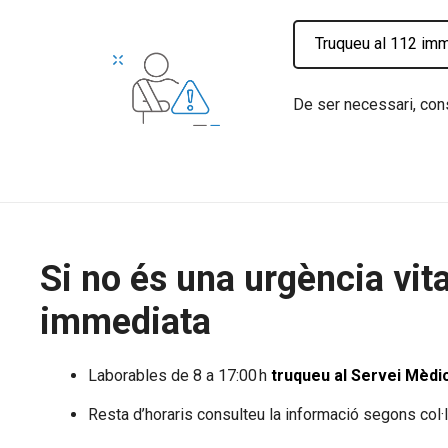
Truqueu al 112 im
De ser necessari, con
Si no és una urgència vit
immediata
Laborables de 8 a 17:00 h
truqueu al Servei Mèdi
Resta d’horaris consulteu la informació segons col·l