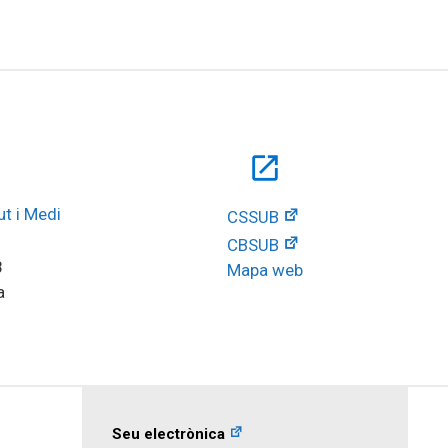
open_in_new
t i Medi 
CSSUB
CBSUB
8
Mapa web
a
Seu electrònica