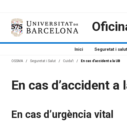
Vés
al
contingut
Oficin
Inici
Seguretat i salu
OSSMA
/
Seguretat i Salut
/
Cuida’t
/
En cas d’accident a la UB
En cas d’accident a 
En cas d’urgència vital