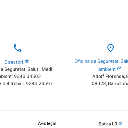
local_phone
place
Oficina de Seguretat, Salu
Directori
e Seguretat, Salut i Medi 
ambient
bient: 9340 34503
Adolf Florensa, 
 del treball: 9340 24597
08028, Barcelon
Avís legal
Botiga UB