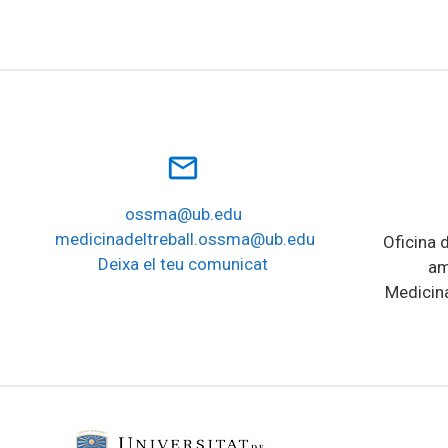
mail_outline
ossma@ub.edu
medicinadeltreball.ossma@ub.edu
Oficina d
Deixa el teu comunicat
am
Medicina