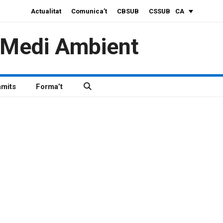
Actualitat
Comunica’t
CBSUB
CSSUB
CA
i Medi Ambient
àmits
Forma’t