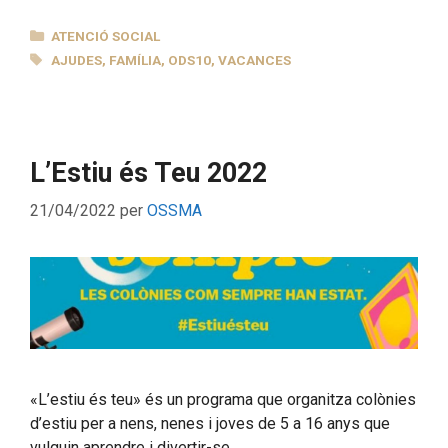
CATEGORIES
ATENCIÓ SOCIAL
ETIQUETES
AJUDES
,
FAMÍLIA
,
ODS10
,
VACANCES
L’Estiu és Teu 2022
21/04/2022
per
OSSMA
«L’estiu és teu» és un programa que organitza colònies
d’estiu per a nens, nenes i joves de 5 a 16 anys que
vulguin aprendre i divertir-se.