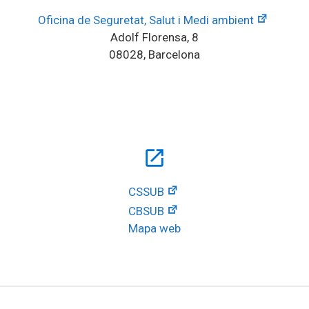
Oficina de Seguretat, Salut i Medi ambient
Adolf Florensa, 8
08028, Barcelona
open_in_new
CSSUB
CBSUB
Mapa web