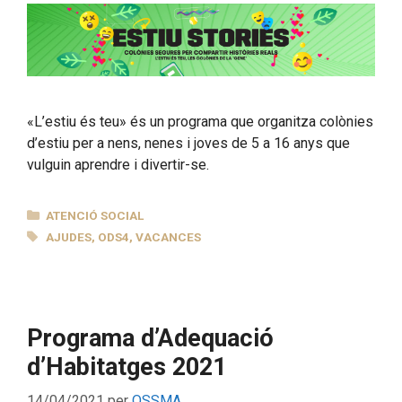
«L’estiu és teu» és un programa que organitza colònies
d’estiu per a nens, nenes i joves de 5 a 16 anys que
vulguin aprendre i divertir-se.
CATEGORIES
ATENCIÓ SOCIAL
ETIQUETES
AJUDES
,
ODS4
,
VACANCES
Programa d’Adequació
d’Habitatges 2021
14/04/2021
per
OSSMA