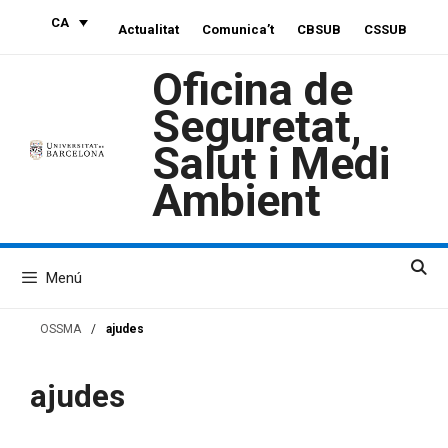
Vés
CA
Actualitat
Comunica’t
CBSUB
CSSUB
al
contingut
Oficina de
Seguretat,
Salut i Medi
Ambient
Menú
OSSMA
/
ajudes
ajudes