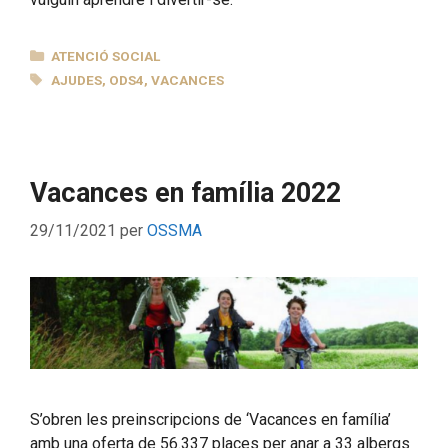
CATEGORIES
ATENCIÓ SOCIAL
ETIQUETES
AJUDES
,
ODS4
,
VACANCES
Vacances en família 2022
29/11/2021
per
OSSMA
S’obren les preinscripcions de ‘Vacances en família’
amb una oferta de 56.337 places per anar a 33 albergs