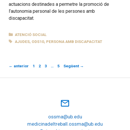
actuacions destinades a permetre la promoció de
l’autonomia personal de les persones amb
discapacitat.
CATEGORIES
ATENCIÓ SOCIAL
ETIQUETES
AJUDES
,
ODS10
,
PERSONA AMB DISCAPACITAT
Pàgina
Pàgina
Pàgina
Pàgina
←
anterior
1
2
3
…
5
Següent
→
mail_outline
ossma@ub.edu
medicinadeltreball.ossma@ub.edu