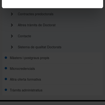
Menció de doctorat internacional
Contractes predoctorals
Altres tràmits de Doctorat
Contacte
Sistema de qualitat Doctorats
Màsters i postgraus propis
Microcredencials
Altra oferta formativa
Tràmits administratius