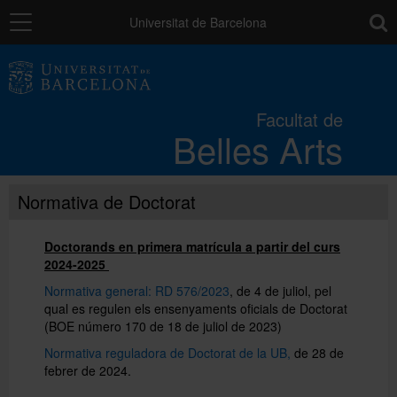
Navegació
toolb
Universitat de Barcelona
La Facultat
Facultat de
Belles Arts
Estudis
Normativa de Doctorat
Recerca
Doctorands en primera matrícula a partir del curs
Internacional
2024-2025
Normativa general: RD 576/2023
, de 4 de juliol, pel
qual es regulen els ensenyaments oficials de Doctorat
Serveis
(BOE número 170 de 18 de juliol de 2023)
Normativa reguladora de Doctorat de la UB,
de 28 de
febrer de 2024.
Sistema de qualitat