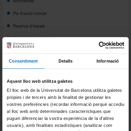
Normatives
Pla d'acció tutorial
Reserva d'espais
Oficina d'Afers Generals
Lloguer d'espais
Consentiment
Detalls
Informació
Escola d'Idiomes Moderns
CRAI Biblioteca
Aquest lloc web utilitza galetes
Difusió d'activitats
El lloc web de la Universitat de Barcelona utilitza galetes
pròpies i de tercers amb la finalitat de gestionar les
Estudis
vostres preferències (recordar informació perquè accediu
al lloc web amb determinades característiques que
Graus
puguin diferenciar la vostra experiència de la d’altres
usuaris), amb finalitats estadístiques (analitzar com
Màsters universitaris