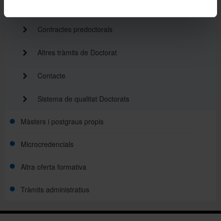
Menció de doctorat internacional
Contractes predoctorals
Altres tràmits de Doctorat
Contacte
Sistema de qualitat Doctorats
Màsters i postgraus propis
Microcredencials
Altra oferta formativa
Tràmits administratius