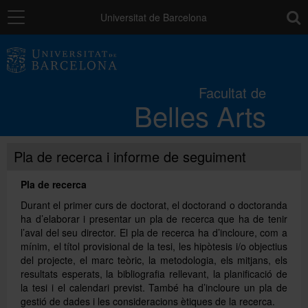
Navegació
toolb
Universitat de Barcelona
La Facultat
Facultat de
Belles Arts
Estudis
Pla de recerca i informe de seguiment
Recerca
Pla de recerca
Internacional
Durant el primer curs de doctorat, el doctorand o doctoranda
ha d’elaborar i presentar un pla de recerca que ha de tenir
l’aval del seu director. El pla de recerca ha d’incloure, com a
mínim, el títol provisional de la tesi, les hipòtesis i/o objectius
Serveis
del projecte, el marc teòric, la metodologia, els mitjans, els
resultats esperats, la bibliografia rellevant, la planificació de
la tesi i el calendari previst. També ha d’incloure un pla de
Sistema de qualitat
gestió de dades i les consideracions ètiques de la recerca.