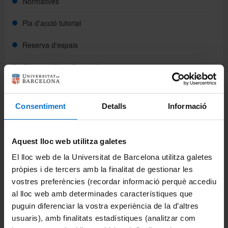
Normatives
Pla d'acció tutorial
Reserva d'espais
Oficina d'Afers Generals
Lloguer d'espais
Consentiment
Detalls
Informació
Escola d'Idiomes Moderns
CRAI Biblioteca
Aquest lloc web utilitza galetes
Difusió d'activitats
El lloc web de la Universitat de Barcelona utilitza galetes
pròpies i de tercers amb la finalitat de gestionar les
Estudis
vostres preferències (recordar informació perquè accediu
al lloc web amb determinades característiques que
Graus
puguin diferenciar la vostra experiència de la d’altres
usuaris), amb finalitats estadístiques (analitzar com
Màsters universitaris