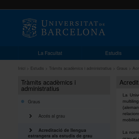
La Facultat
Estudis
Inici
Estudis
Tràmits acadèmics i administratius
Graus
Acr
Tràmits acadèmics i
Acredit
administratius
La Univ
Graus
multilin
(aleman
relacion
Accés al grau
mobilitat
Acreditació de llengua
La norma
estrangera als estudis de grau
grau el 