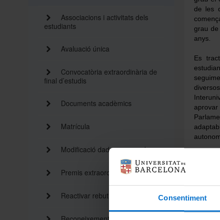
de les 
Associacions i activitats dels
començar
estudiants
grau de 
anys.
Avaluació única
Es trac
estudian
Convocatòria extraordinària de
seguime
final d’estudis
diversos
Interuni
Documents acadèmics
aprovar 
Parlame
Matrícula
adaptabl
autonomi
Modificació dades personals
En les a
les univ
Premis extraordinaris
norma e
determin
Reactivar rebut caducat
tercera 
Consentiment
Reconeixement de crèdits
La UB po