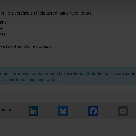
em els certificats i títols acreditatius reconeguts:
any
ès
cès
es i centres d'altres països
 més informació, contacta amb la Secretaria d’Estudiants i Docència de
at:
secretariafilosofia@ub.edu
eix-ho: