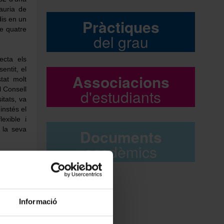
auria de
dis en un
Pràctiques
de quatre
del grau
ecta els
entit, el
Associacions
tat molt
l Consell
d'estudiants
itats, va
instés el
exible i
b la seva
Documents
acadèmics
 del CIC,
ent de la
ngui una
 B2 d’una
Informació
i