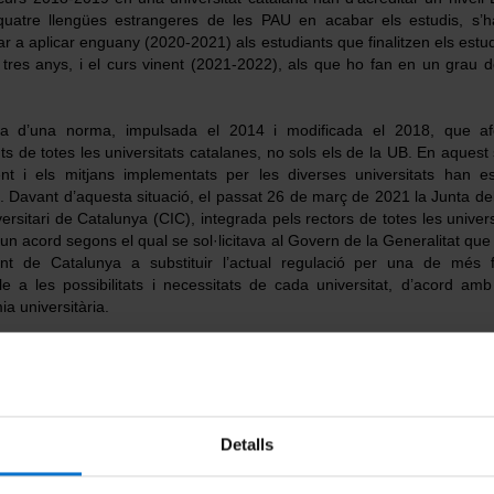
quatre llengües estrangeres de les PAU en acabar els estudis, s’h
 a aplicar enguany (2020-2021) als estudiants que finalitzen els estu
tres anys, i el curs vinent (2021-2022), als que ho fan en un grau 
ta d’una norma, impulsada el 2014 i modificada el 2018, que af
ts de totes les universitats catalanes, no sols els de la UB. En aquest s
nt i els mitjans implementats per les diverses universitats han es
. Davant d’aquesta situació, el passat 26 de març de 2021 la Junta de
versitari de Catalunya (CIC), integrada pels rectors de totes les univers
un acord segons el qual se sol·licitava al Govern de la Generalitat que 
nt de Catalunya a substituir l’actual regulació per una de més fl
e a les possibilitats i necessitats de cada universitat, d’acord am
a universitària.
ctuals circumstàncies, segons es recull en l’acord aprovat per la Junta
ersitats catalanes han optat per no exigir als estudiants l’acomplim
smentada. A l’espera, doncs, que el Parlament de Catalunya pre
ació sobre aquesta qüestió, no es demanarà l’acreditació del nivell
llengua en acabar els estudis.
Detalls
sa al vostre abast un seguit de
recursos
per facilitar-vos l’assoliment 