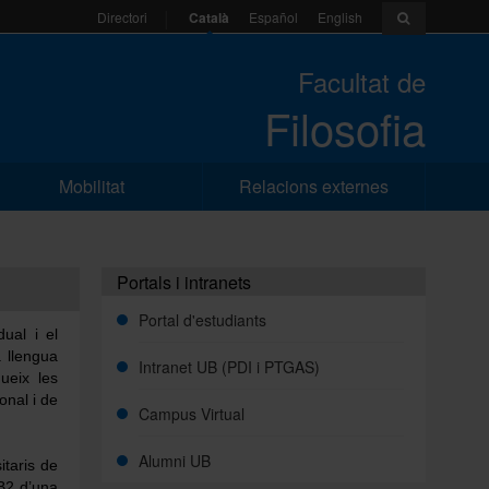
Català
Español
English
Directori
Facultat de
Filosofia
Mobilitat
Relacions externes
Portals i intranets
Portal d'estudiants
ual i el
a llengua
Intranet UB (PDI i PTGAS)
ueix les
onal i de
Campus Virtual
Alumni UB
itaris de
 B2 d’una