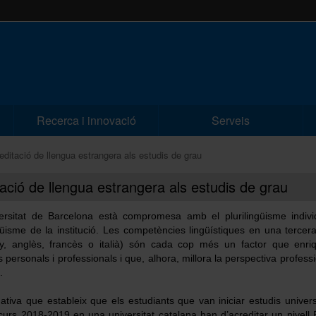
Recerca i innovació
Serveis
editació de llengua estrangera als estudis de grau
ació de llengua estrangera als estudis de grau
ersitat de Barcelona està compromesa amb el plurilingüisme individ
güisme de la institució. Les competències lingüístiques en una tercer
y, anglès, francès o italià) són cada cop més un factor que enriq
s personals i professionals i que, alhora, millora la perspectiva professi
.
tiva que estableix que els estudiants que van iniciar estudis univers
curs 2018-2019 en una universitat catalana han d’acreditar un nivell