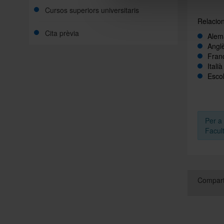
Cursos superiors universitaris
Relacion
Cita prèvia
Alem
Angl
Fran
Italià
Escol
Per a
Facult
Compart