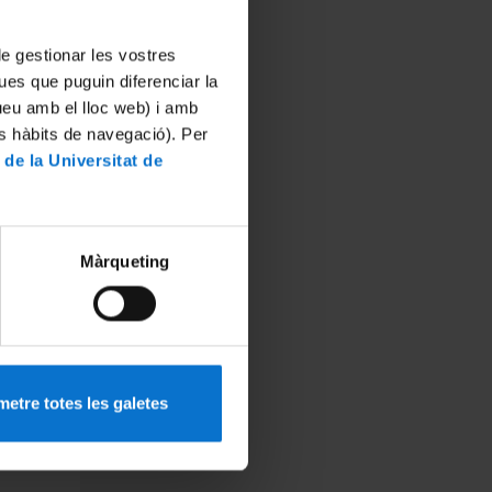
.
 de gestionar les vostres
ues que puguin diferenciar la
tueu amb el lloc web) i amb
es hàbits de navegació). Per
ograma
 de la Universitat de
m a la
Màrqueting
etre totes les galetes