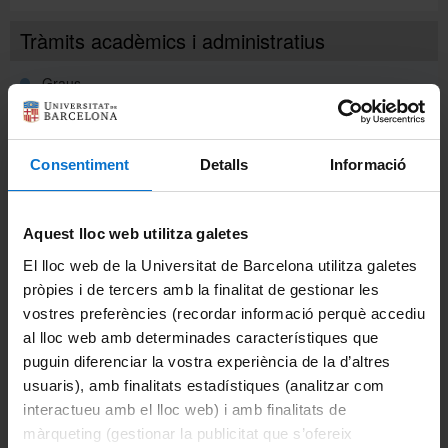
Tràmits acadèmics i administratius
Graus
Accés al grau
Consentiment
Detalls
Informació
Acreditació de llengua estrangera als estudis de
grau
Aquest lloc web utilitza galetes
Associacions i activitats dels estudiants
El lloc web de la Universitat de Barcelona utilitza galetes
Avaluació única
pròpies i de tercers amb la finalitat de gestionar les
vostres preferències (recordar informació perquè accediu
Convocatòria extraordinària de final d’estudis
al lloc web amb determinades característiques que
puguin diferenciar la vostra experiència de la d’altres
Documents acadèmics
usuaris), amb finalitats estadístiques (analitzar com
interactueu amb el lloc web) i amb finalitats de
Matrícula
màrqueting (gestionar la publicitat que s’ofereix