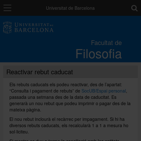
Navegació
toolb
Universitat de Barcelona
La Facultat
Facultat de
Filosofia
Estudis
Reactivar rebut caducat
Recerca i innovació
Els rebuts caducats els podeu reactivar, des de l’apartat:
“Consulta i pagament de rebuts” de
SocUB/Espai personal
,
Serveis
passada una setmana des de la data de caducitat. Es
generarà un nou rebut que podeu imprimir o pagar des de la
mateixa pàgina.
Mobilitat
El nou rebut inclourà el recàrrec per impagament. Si hi ha
diversos rebuts caducats, els recalcularà 1 a 1 a mesura ho
sol·liciteu.
Relacions externes
Si mentre es duu a terme la conciliació amb les entitats