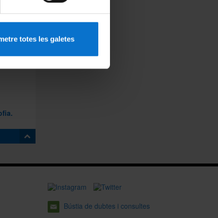
 quinze
etre totes les galetes
fia.
tc.)
Bústia de dubtes i consultes