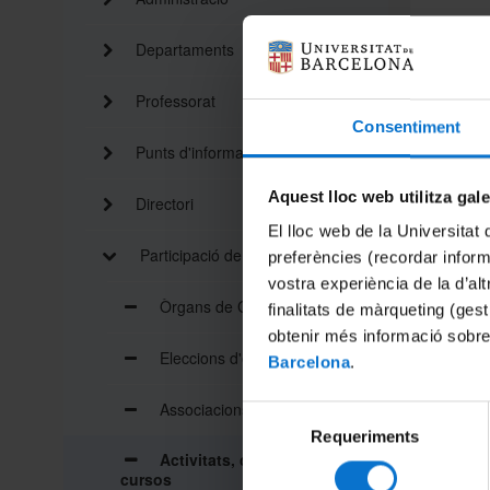
Departaments
Vols orga
Professorat
Convocat
Consentiment
sol·licit
Punts d'informació
En el ma
Aquest lloc web utilitza gal
com a ob
Directori
l’enseny
El lloc web de la Universitat 
sol·licit
Participació de l’alumnat
preferències (recordar infor
Informac
vostra experiència de la d’al
Òrgans de Govern
finalitats de màrqueting (gest
Les s
norma
obtenir més informació sobre
Lingü
Eleccions d'estudiants
Barcelona
.
genè
Associacions d'estudiants
El te
Selecció
Requeriments
de
El de
Activitats, conferències i
consentiment
Comis
cursos