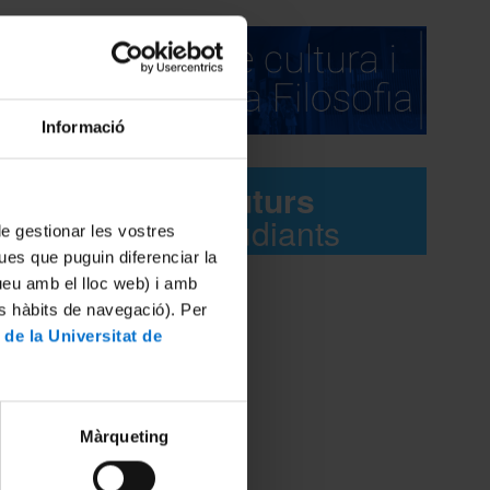
ó de
Informació
e tenen
Futurs
mnat de
estudiants
ació de
 de gestionar les vostres
ues que puguin diferenciar la
tueu amb el lloc web) i amb
es hàbits de navegació). Per
l
model
tzació
 de la Universitat de
stància
Màrqueting
 per la