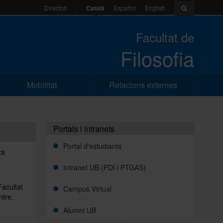
Català
Español
English
Directori
Facultat de
Filosofia
Mobilitat
Relacions externes
Portals i intranets
Portal d'estudiants
za
Intranet UB (PDI i PTGAS)
Facultat
Campus Virtual
ntre,
Alumni UB