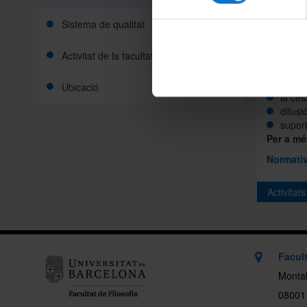
Es no
dies 
Sistema de qualitat
Activitat de la facultat
Caracterí
Aquestes 
Ubicació
la ces
difusió
supor
Per a mé
Normativ
Activitat
Si vols e
que organ
consulta
Facult
Montal
08001