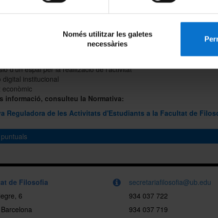
tificarà a l’alumnat la resposta a les seves peticions en el termini de
a partir de la data límit de presentació de sol·licituds.
Només utilitzar les galetes
Perm
stiques dels ajuts:
necessàries
iniciatives seran susceptibles de rebre els següents tipus d'ajut:
sió d'un espai per la realització de l'activitat
 digital institucional
t econòmic
s informació, consulteu la Normativa:
a Reguladora de les Activitats d'Estudiants a la Facultat de Filoso
s puntuals
star al dia del conjunt d'activitats (conferències, xerrades, cinefòrums, e
itzen els col·lectius d'estudiants a la Facultat, no deixis de
r
l'actualitat de la facultat.
at de Filosofia
secretariafilosofia@ub.edu
egre, 6
934 037 722
 Barcelona
934 037 719