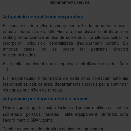
departaments/serveis
Adquisició centralitzada corporativa
Sobre l'Àrea TIC
Els concursos de rènting o compra centralitzada, permeten renovar
el parc informàtic de la UB. Fins ara, l'adquisició centralitzada en
rènting proporcionava equips de sobretaula. La situació actual ha
Directori
incorporat l'adquisició centralitzada d'equipament portàtil. En
ambdós casos, no es poden fer peticions directes
descentralitzades.
Es tramita anualment una campanya centralitzada des de l’Àrea
TIC.
Els responsables d’informàtica de cada zona contacten amb els
responsables dels centres, departaments i serveis per a confirmar
els equips que s’han de renovar.
Adquisició per departaments o serveis
Dins d’aquest apartat
estan inclosos d’equips multimarca tant de
sobretaula, portàtils, tauletes i altre equipament informàtic sota
l’acord marc o SDA vigents.
També es poden adquirir altres equips no homologats.