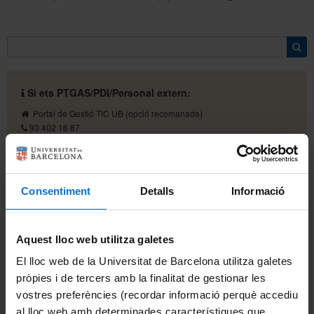
Si ets PTGAS/PDI/Personal extern:
Portal de Gestió TIC UB
(opció recomanada)
93 402 16 87
pau@ub.edu
Horari d'atenció:
Tots els dies laborables
Atenció in situ: de 8:00 a 15:00
Consentiment
Detalls
Informació
Atenció telefònica: de 8:00 a 21:00
Aquest lloc web utilitza galetes
Si ets estudiant:
El lloc web de la Universitat de Barcelona utilitza galetes
Servei d'Atenció a l'Estudiant (SAE)
pròpies i de tercers amb la finalitat de gestionar les
93 355 60 00
vostres preferències (recordar informació perquè accediu
Portal d'Estudiants
al lloc web amb determinades característiques que