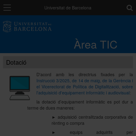
Navegació
toolb
Universitat de Barcelona
Entorn de treball
Àrea TIC
Núvol UB
Dotació
Catàleg de serveis i tràmits
D'acord amb les directrius fixades per la
Instrucció 3/2025, de 14 de maig, de la Gerència i
el Vicerectorat de Política de Digitalització, sobre
Suport a la Docència
l'adquisició d'equipament informàtic i audiovisual
:
la dotació d’equipament informàtic es pot dur a
terme de dues maneres:
Seguretat de les dades
► adquisició centralitzada corporativa de
rènting o compra
► equips adquirits per
PAU: necessites ajuda?