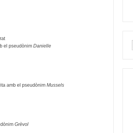
rat
amb el pseudònim
Danielle
crita amb el pseudònim
Mussels
eudònim
Grèvol