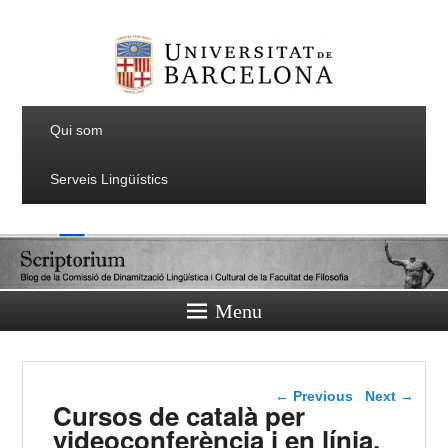
Qui som
Serveis Lingüístics
Menu
Post navigation
←
Previous
Next
→
Cursos de català per
videoconferència i en línia,