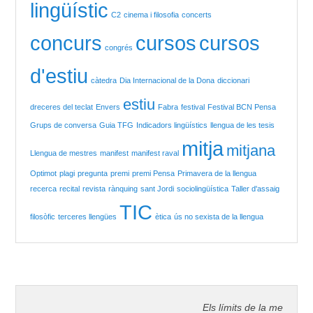
lingüístic
C2
cinema i filosofia
concerts
concurs
cursos
cursos
congrés
d'estiu
càtedra
Dia Internacional de la Dona
diccionari
estiu
dreceres del teclat
Envers
Fabra
festival
Festival BCN Pensa
Grups de conversa
Guia TFG
Indicadors lingüístics
llengua de les tesis
mitja
mitjana
Llengua de mestres
manifest
manifest raval
Optimot
plagi
pregunta
premi
premi Pensa
Primavera de la llengua
recerca
recital
revista
rànquing
sant Jordi
sociolingüística
Taller d'assaig
TIC
filosòfic
terceres llengües
ètica
ús no sexista de la llengua
Els límits de la meva lle