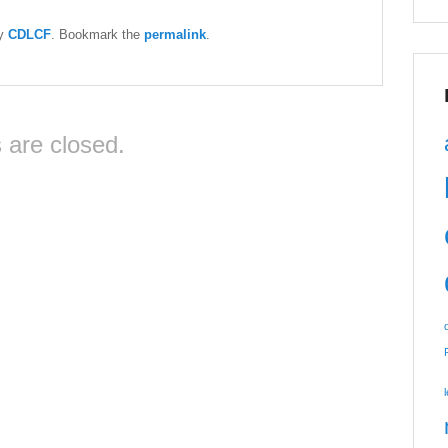
y
CDLCF
. Bookmark the
permalink
.
are closed.