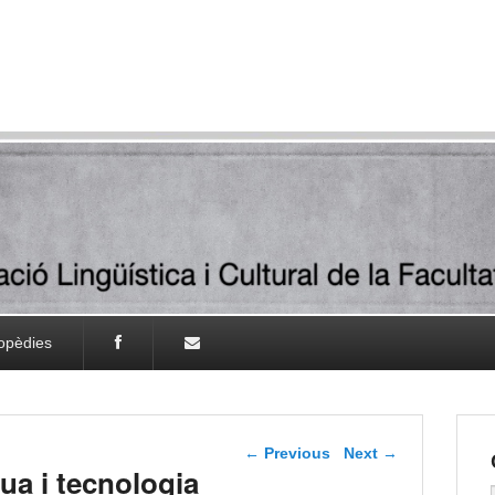
lopèdies
Post navigation
←
Previous
Next
→
a i tecnologia