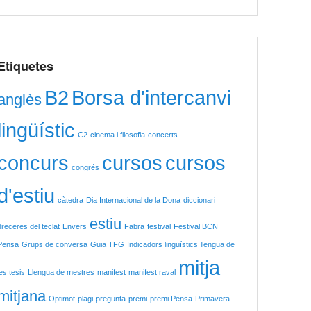
Etiquetes
B2
Borsa d'intercanvi
anglès
lingüístic
C2
cinema i filosofia
concerts
concurs
cursos
cursos
congrés
d'estiu
càtedra
Dia Internacional de la Dona
diccionari
estiu
dreceres del teclat
Envers
Fabra
festival
Festival BCN
Pensa
Grups de conversa
Guia TFG
Indicadors lingüístics
llengua de
mitja
les tesis
Llengua de mestres
manifest
manifest raval
mitjana
Optimot
plagi
pregunta
premi
premi Pensa
Primavera