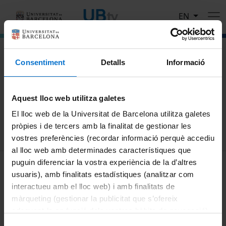
Skip to main content
EN
El portal de vídeo de la Universitat de Barcelona
Consentiment
Detalls
Informació
Search
Aquest lloc web utilitza galetes
Search
El lloc web de la Universitat de Barcelona utilitza galetes
pròpies i de tercers amb la finalitat de gestionar les
vostres preferències (recordar informació perquè accediu
al lloc web amb determinades característiques que
MENÚ PEU 1
puguin diferenciar la vostra experiència de la d’altres
Legal notice
usuaris), amb finalitats estadístiques (analitzar com
Cookies
interactueu amb el lloc web) i amb finalitats de
màrqueting (gestionar la publicitat que s’ofereix
PEU 2
About UBtv
adequant-la en funció dels vostres hàbits de navegació).
Terms and privacy
Per obtenir més informació sobre les galetes podeu