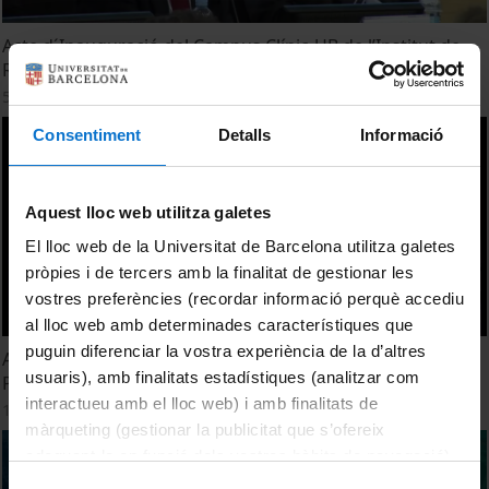
Acte d´Inauguració del Campus Clínic-UB de l’Institut de
Recerca contra la Leucèmia Josep Carreras (IJC)
5 September, 2014
Consentiment
Detalls
Informació
Aquest lloc web utilitza galetes
El lloc web de la Universitat de Barcelona utilitza galetes
pròpies i de tercers amb la finalitat de gestionar les
vostres preferències (recordar informació perquè accediu
al lloc web amb determinades característiques que
puguin diferenciar la vostra experiència de la d’altres
Acte de Graduació de l'ensenyament de Podologia.
usuaris), amb finalitats estadístiques (analitzar com
Promoció 2010
interactueu amb el lloc web) i amb finalitats de
1 July, 2010
màrqueting (gestionar la publicitat que s’ofereix
adequant-la en funció dels vostres hàbits de navegació).
Per obtenir més informació sobre les galetes podeu