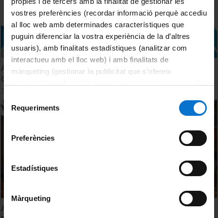
pròpies i de tercers amb la finalitat de gestionar les
vostres preferències (recordar informació perquè accediu
al lloc web amb determinades característiques que
puguin diferenciar la vostra experiència de la d’altres
usuaris), amb finalitats estadístiques (analitzar com
interactueu amb el lloc web) i amb finalitats de
Acte de cloenda dels cursos de l’Àrea de Dret, Empresa i
màrqueting (gestionar la publicitat que s’ofereix
Ciències de l’Esport. IL3. 2025
adequant-la en funció dels vostres hàbits de navegació).
3 July, 2025
Per obtenir més informació sobre les galetes podeu
Selecció
consultar la
Política de galetes del lloc web de la
Requeriments
de
Universitat de Barcelona
.
consentiment
Preferències
Estadístiques
Màrqueting
Acto académico de Graduación. Fundación DomusVi.