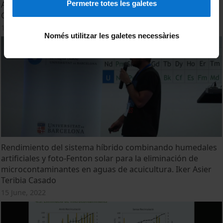
Permetre totes les galetes
Assessment of GPM- IMERG precipitation products over
Catalonia. Eric Peinó Calero
15 June, 2022
Només utilitzar les galetes necessàries
Rendimiento del sistema híbrido combinando humedales
artificiales y foto-Fenton solar para la eliminación de
microcontaminantes en aguas de acuicultura. Iker Asier
Teribia Casado
15 June, 2022