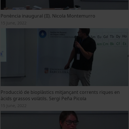
Ponència inaugural (II). Nicola Montemurro
15 June, 2022
Producció de bioplàstics mitjançant corrents riques en
àcids grassos volàtils. Sergi Peña Picola
15 June, 2022