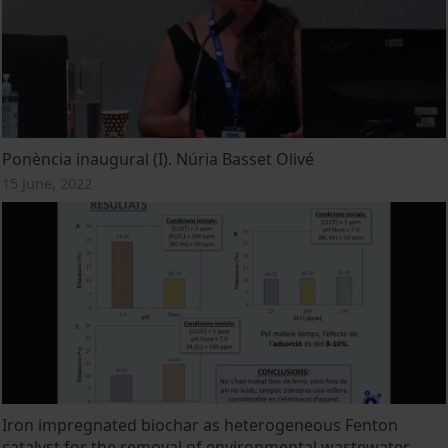
Ponència inaugural (I). Núria Basset Olivé
15 June, 2022
Iron impregnated biochar as heterogeneous Fenton
catalyst for the removal of environmental wastewater