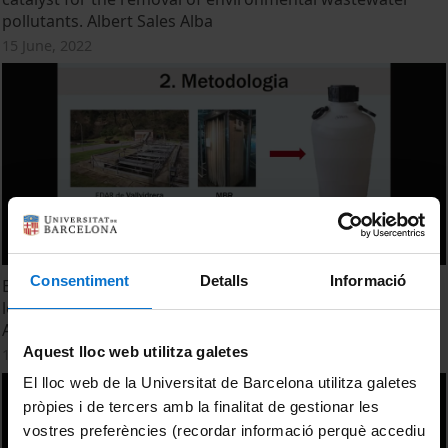
pollutants. Albert Sales Alba
15 June, 2022
Consentiment
Detalls
Informació
Eliminació de contaminants de preocupació emergent de
les aigües residuals mitjançant Processos d’Oxidació
Avançada. Laura Poch Gregori
Aquest lloc web utilitza galetes
15 June, 2022
El lloc web de la Universitat de Barcelona utilitza galetes
pròpies i de tercers amb la finalitat de gestionar les
vostres preferències (recordar informació perquè accediu