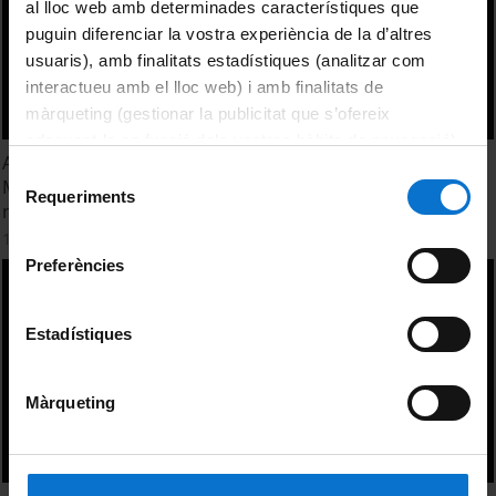
al lloc web amb determinades característiques que
puguin diferenciar la vostra experiència de la d’altres
usuaris), amb finalitats estadístiques (analitzar com
interactueu amb el lloc web) i amb finalitats de
màrqueting (gestionar la publicitat que s’ofereix
adequant-la en funció dels vostres hàbits de navegació).
Anàlisi de la precipitació d’estiu amb dades de Radar
Per obtenir més informació sobre les galetes podeu
Selecció
Meteorològic entre dues zones contigües de secà i de
consultar la
Política de galetes del lloc web de la
Requeriments
de
regadiu. Francesc Polls i Agell
Universitat de Barcelona
.
consentiment
15 June, 2022
Preferències
Estadístiques
Màrqueting