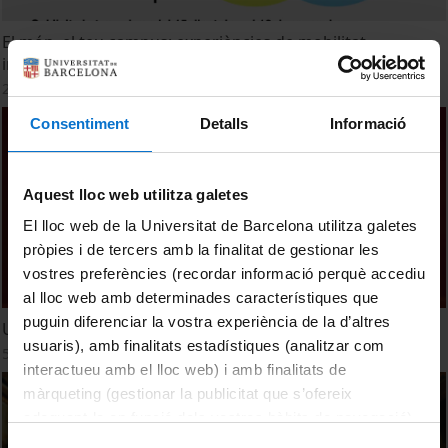
El món, el teu campus: experiències de mobilitat
internacional
29 September, 2025
Consentiment
Detalls
Informació
Aquest lloc web utilitza galetes
El lloc web de la Universitat de Barcelona utilitza galetes
pròpies i de tercers amb la finalitat de gestionar les
vostres preferències (recordar informació perquè accediu
al lloc web amb determinades característiques que
puguin diferenciar la vostra experiència de la d’altres
Una benvinguda ben dolça als graduats!
usuaris), amb finalitats estadístiques (analitzar com
5 September, 2025
interactueu amb el lloc web) i amb finalitats de
màrqueting (gestionar la publicitat que s’ofereix
adequant-la en funció dels vostres hàbits de navegació).
Per obtenir més informació sobre les galetes podeu