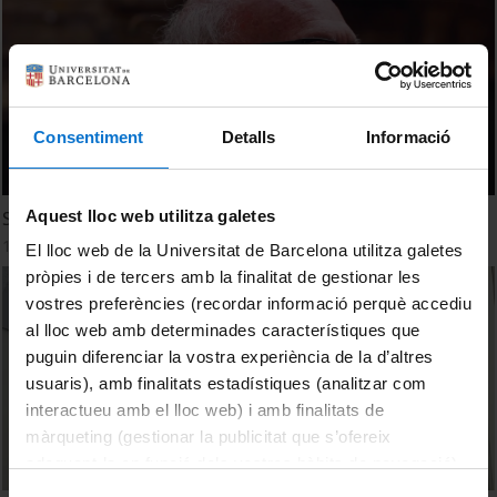
Consentiment
Detalls
Informació
Aquest lloc web utilitza galetes
Silience
15 June, 2018
El lloc web de la Universitat de Barcelona utilitza galetes
pròpies i de tercers amb la finalitat de gestionar les
vostres preferències (recordar informació perquè accediu
al lloc web amb determinades característiques que
puguin diferenciar la vostra experiència de la d’altres
usuaris), amb finalitats estadístiques (analitzar com
interactueu amb el lloc web) i amb finalitats de
màrqueting (gestionar la publicitat que s’ofereix
adequant-la en funció dels vostres hàbits de navegació).
Per obtenir més informació sobre les galetes podeu