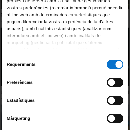
pròpies i de tercers amb la finalitat de gestionar les
vostres preferències (recordar informació perquè accediu
Food & Migration. Vera Armus
al lloc web amb determinades característiques que
puguin diferenciar la vostra experiència de la d’altres
13 December, 2024
usuaris), amb finalitats estadístiques (analitzar com
interactueu amb el lloc web) i amb finalitats de
màrqueting (gestionar la publicitat que s’ofereix
adequant-la en funció dels vostres hàbits de navegació).
Per obtenir més informació sobre les galetes podeu
Selecció
consultar la
Política de galetes del lloc web de la
Requeriments
de
Universitat de Barcelona
.
consentiment
Preferències
La resistència antimicrobiana: un problema de salut global
11 November, 2024
Estadístiques
Màrqueting