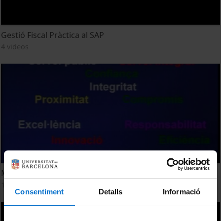
Gestió Fiscal Pràctica al SAP
4 videos
Máster GESSAP (Atención Primaria) IL3
19 videos
Consentiment
Detalls
Informació