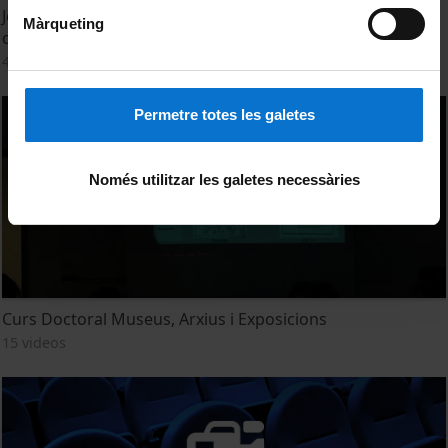
Jornada treball col·laboratiu com estratègia de gestió del
Màrqueting
coneixement
4 videos
Permetre totes les galetes
Només utilitzar les galetes necessàries
Curs Doctoral Museus, Arxius i Exposicions
15 videos