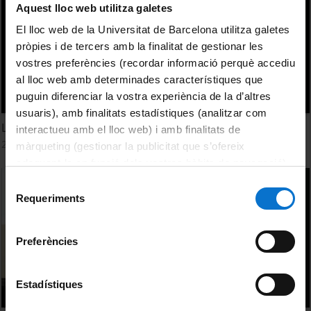
Aquest lloc web utilitza galetes
El lloc web de la Universitat de Barcelona utilitza galetes
pròpies i de tercers amb la finalitat de gestionar les
vostres preferències (recordar informació perquè accediu
al lloc web amb determinades característiques que
puguin diferenciar la vostra experiència de la d’altres
usuaris), amb finalitats estadístiques (analitzar com
L'última lliçó magistral
interactueu amb el lloc web) i amb finalitats de
2 videos
màrqueting (gestionar la publicitat que s’ofereix
adequant-la en funció dels vostres hàbits de navegació).
Per obtenir més informació sobre les galetes podeu
Selecció
consultar la
Política de galetes del lloc web de la
Requeriments
de
Universitat de Barcelona
.
consentiment
Preferències
Estadístiques