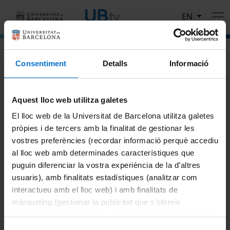
Skip to main content
EN
El portal de vídeo de la Universitat de Barcelona
Consentiment
Detalls
Informació
Search
Aquest lloc web utilitza galetes
Search
El lloc web de la Universitat de Barcelona utilitza galetes
pròpies i de tercers amb la finalitat de gestionar les
vostres preferències (recordar informació perquè accediu
al lloc web amb determinades característiques que
MENÚ PEU 1
puguin diferenciar la vostra experiència de la d’altres
Legal notice
usuaris), amb finalitats estadístiques (analitzar com
Cookies
interactueu amb el lloc web) i amb finalitats de
màrqueting (gestionar la publicitat que s’ofereix
PEU 2
About UBtv
adequant-la en funció dels vostres hàbits de navegació).
Terms and privacy
Per obtenir més informació sobre les galetes podeu