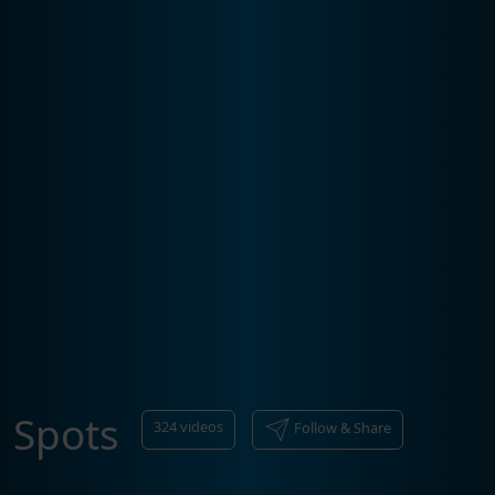
Spots
324
videos
Follow & Share