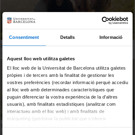
Consentiment
Detalls
Informació
UB. La teva Universitat
19 November, 2019
Aquest lloc web utilitza galetes
El lloc web de la Universitat de Barcelona utilitza galetes
pròpies i de tercers amb la finalitat de gestionar les
vostres preferències (recordar informació perquè accediu
al lloc web amb determinades característiques que
puguin diferenciar la vostra experiència de la d’altres
usuaris), amb finalitats estadístiques (analitzar com
interactueu amb el lloc web) i amb finalitats de
màrqueting (gestionar la publicitat que s’ofereix
Trio la vida a la UB
adequant-la en funció dels vostres hàbits de navegació).
Per obtenir més informació sobre les galetes podeu
11 January, 2024