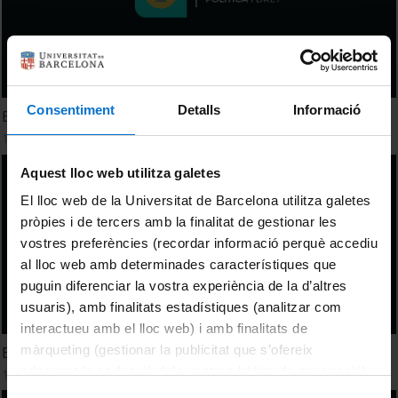
Consentiment
Detalls
Informació
El dret a l'eutanàsia
19 February, 2026
Aquest lloc web utilitza galetes
El lloc web de la Universitat de Barcelona utilitza galetes
pròpies i de tercers amb la finalitat de gestionar les
vostres preferències (recordar informació perquè accediu
al lloc web amb determinades característiques que
puguin diferenciar la vostra experiència de la d’altres
usuaris), amb finalitats estadístiques (analitzar com
interactueu amb el lloc web) i amb finalitats de
màrqueting (gestionar la publicitat que s’ofereix
Els estatuts d'autonomia
adequant-la en funció dels vostres hàbits de navegació).
11 February, 2026
Per obtenir més informació sobre les galetes podeu