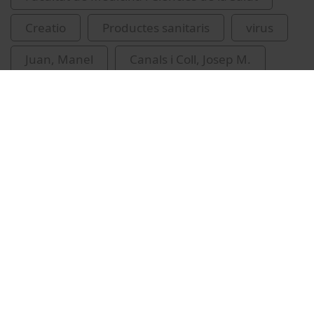
Creatio
Productes sanitaris
virus
Juan, Manel
Canals i Coll, Josep M.
Related videos