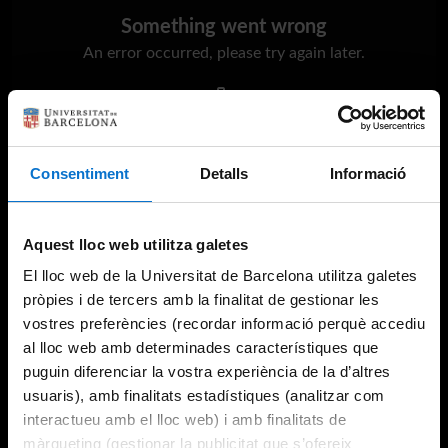
Something went wrong
An error occurred, please try again later.
Try again
Consentiment
Detalls
Informació
Aquest lloc web utilitza galetes
El lloc web de la Universitat de Barcelona utilitza galetes
pròpies i de tercers amb la finalitat de gestionar les
vostres preferències (recordar informació perquè accediu
al lloc web amb determinades característiques que
puguin diferenciar la vostra experiència de la d’altres
usuaris), amb finalitats estadístiques (analitzar com
interactueu amb el lloc web) i amb finalitats de
màrqueting (gestionar la publicitat que s’ofereix