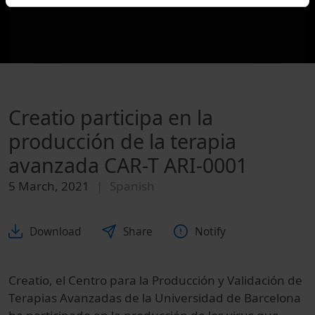
Creatio participa en la
producción de la terapia
avanzada CAR-T ARI-0001
5 March, 2021
Spanish
Download
Share
Notify
Creatio, el Centro para la Producción y Validación de
Terapias Avanzadas de la Universidad de Barcelona