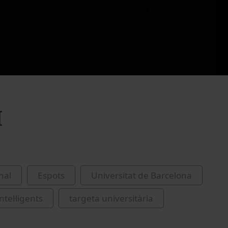
I
nal
Espots
Universitat de Barcelona
ntel·ligents
targeta universitària