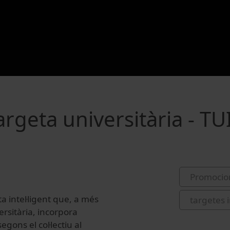
rgeta universitària - TU
Promocio
a intel·ligent que, a més
targetes i
rsitària, incorpora
segons el col·lectiu al