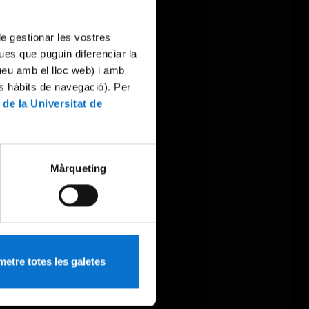
 de gestionar les vostres
ues que puguin diferenciar la
tueu amb el lloc web) i amb
es hàbits de navegació). Per
 de la Universitat de
Màrqueting
etre totes les galetes