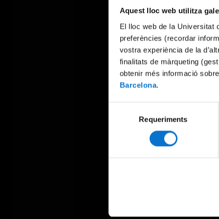
Aquest lloc web utilitza gal
El lloc web de la Universitat 
preferències (recordar infor
vostra experiència de la d’al
finalitats de màrqueting (gest
obtenir més informació sobre
Barcelona
.
Selecció
Requeriments
de
consentiment