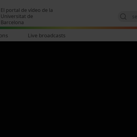
Skip to main content
El portal de vídeo de la
Universitat de
Barcelona
ions
Live broadcasts