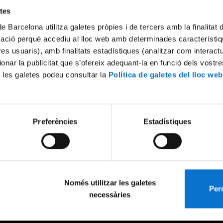
etes
de Barcelona utilitza galetes pròpies i de tercers amb la finalitat
mació perquè accediu al lloc web amb determinades característiq
tres usuaris), amb finalitats estadístiques (analitzar com interac
ionar la publicitat que s’ofereix adequant-la en funció dels vostr
 les galetes podeu consultar la
Política de galetes del lloc web
Preferències
Estadístiques
Només utilitzar les galetes
Perm
necessàries