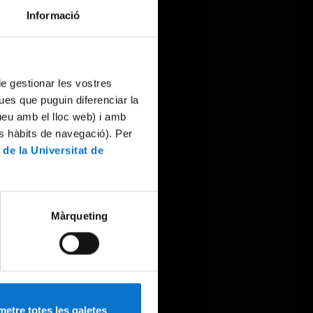
Informació
 de gestionar les vostres
ues que puguin diferenciar la
tueu amb el lloc web) i amb
es hàbits de navegació). Per
 de la Universitat de
Màrqueting
etre totes les galetes