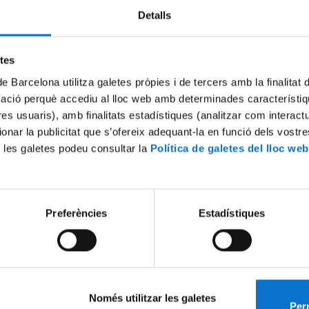
Detalls
Try again
etes
de Barcelona utilitza galetes pròpies i de tercers amb la finalitat
mació perquè accediu al lloc web amb determinades característiq
tres usuaris), amb finalitats estadístiques (analitzar com interac
ionar la publicitat que s’ofereix adequant-la en funció dels vostr
 les galetes podeu consultar la
Política de galetes del lloc web
Preferències
Estadístiques
Només utilitzar les galetes
Perm