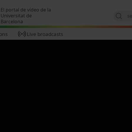
Skip to main content
El portal de vídeo de la
Universitat de
Barcelona
ions
Live broadcasts