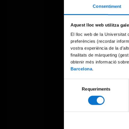
Consentiment
Aquest lloc web utilitza gal
El lloc web de la Universitat 
preferències (recordar infor
vostra experiència de la d’al
finalitats de màrqueting (gest
obtenir més informació sobre
Barcelona
.
Selecció
Requeriments
de
consentiment