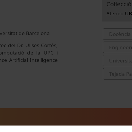
Col·lecció
Ateneu UB
iversitat de Barcelona
Docència 
ec del Dr. Ulises Cortés,
Engineer
Computació de la UPC i
e Artificial Intelligence
Universit
Tejada Pal