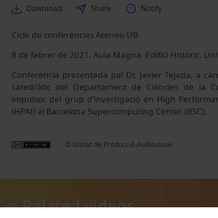
Download
Share
Notify
Cicle de conferències Ateneu UB
8 de febrer de 2021. Aula Magna. Edifici Històric. Un
Conferència presentada pel Dr. Javier Tejada, a càrr
catedràtic del Departament de Ciències de la 
impulsor del grup d’investigació en High Performanc
(HPAI) al Barcelona Supercomputing Center (BSC).
© Unitat de Producció Audiovisual
Related videos