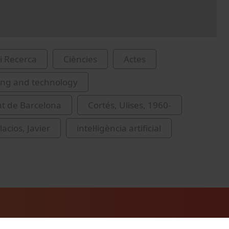
i Recerca
Ciències
Actes
ing and technology
at de Barcelona
Cortés, Ulises, 1960-
acios, Javier
intel·ligència artificial