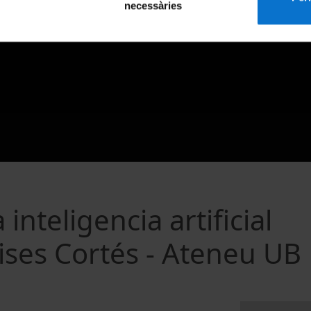
necessàries
inteligencia artificial
Ulises Cortés - Ateneu UB