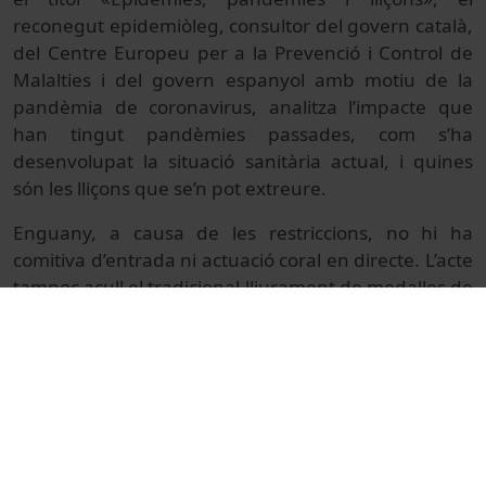
reconegut epidemiòleg, consultor del govern català,
del Centre Europeu per a la Prevenció i Control de
Malalties i del govern espanyol amb motiu de la
pandèmia de coronavirus, analitza l’impacte que
han tingut pandèmies passades, com s’ha
desenvolupat la situació sanitària actual, i quines
són les lliçons que se’n pot extreure.
Enguany, a causa de les restriccions, no hi ha
comitiva d’entrada ni actuació coral en directe. L’acte
tampoc acull el tradicional lliurament de medalles de
bronze al personal jubilat docent i investigador i
d’administració i serveis, que es farà en dues
cerimònies separades, el 28 i el 30 d’octubre
respectivament, al mateix Paranimf.
© Unitat de Producció Audiovisual