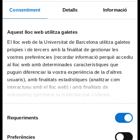
Consentiment
Detalls
Informació
Try again
Aquest lloc web utilitza galetes
El lloc web de la Universitat de Barcelona utilitza galetes
pròpies i de tercers amb la finalitat de gestionar les
vostres preferències (recordar informació perquè accediu
al lloc web amb determinades característiques que
puguin diferenciar la vostra experiència de la d’altres
usuaris), amb finalitats estadístiques (analitzar com
interactueu amb el lloc web) i amb finalitats de
màrqueting (gestionar la publicitat que s’ofereix
adequant-la en funció dels vostres hàbits de navegació).
Per obtenir més informació sobre les galetes podeu
Selecció
consultar la
Política de galetes del lloc web de la
Requeriments
de
Universitat de Barcelona
.
consentiment
Preferències