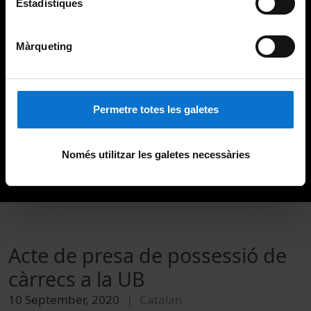
Estadístiques
Màrqueting
Permetre totes les galetes
Només utilitzar les galetes necessàries
Acte de presa de possessió de
càrrecs a la UB
10 September, 2020
Catalan