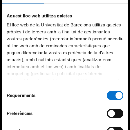
Try again
Aquest lloc web utilitza galetes
El lloc web de la Universitat de Barcelona utilitza galetes
pròpies i de tercers amb la finalitat de gestionar les
vostres preferències (recordar informació perquè accediu
al lloc web amb determinades característiques que
puguin diferenciar la vostra experiència de la d’altres
usuaris), amb finalitats estadístiques (analitzar com
interactueu amb el lloc web) i amb finalitats de
màrqueting (gestionar la publicitat que s’ofereix
adequant-la en funció dels vostres hàbits de navegació).
Per obtenir més informació sobre les galetes podeu
Selecció
consultar la
Política de galetes del lloc web de la
Requeriments
de
Universitat de Barcelona
.
consentiment
Preferències