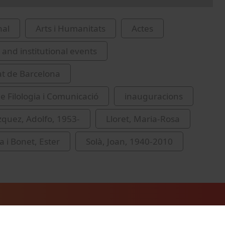
nal
Arts i Humanitats
Actes
and institutional events
at de Barcelona
de Filologia i Comunicació
inauguracions
zquez, Adolfo, 1953-
Lloret, Maria-Rosa
 i Bonet, Ester
Solà, Joan, 1940-2010