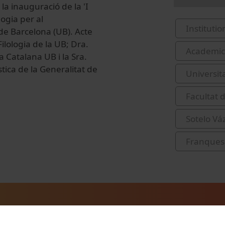
la inauguració de la 'I
logia per al
Institutio
de Barcelona (UB). Acte
Filologia de la UB; Dra.
Academic 
a Catalana UB i la Sra.
tica de la Generalitat de
Universit
Facultat 
Sotelo Vá
Franquesa