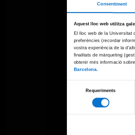
Consentiment
Aquest lloc web utilitza gal
El lloc web de la Universitat 
preferències (recordar infor
vostra experiència de la d’al
finalitats de màrqueting (gest
obtenir més informació sobre
Barcelona
.
Selecció
Requeriments
de
consentiment