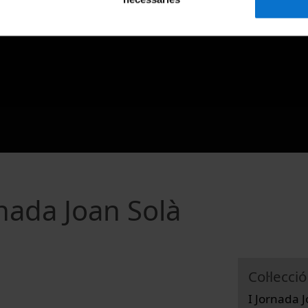
rnada Joan Solà
Col·lecció
I Jornada 