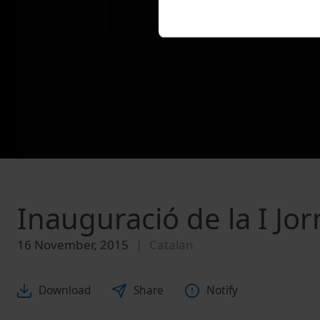
Inauguració de la I Jo
16 November, 2015
Catalan
Download
Share
Notify