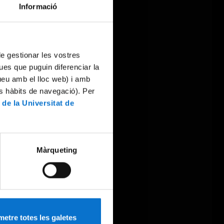
Informació
 de gestionar les vostres
ues que puguin diferenciar la
tueu amb el lloc web) i amb
es hàbits de navegació). Per
 de la Universitat de
Màrqueting
etre totes les galetes