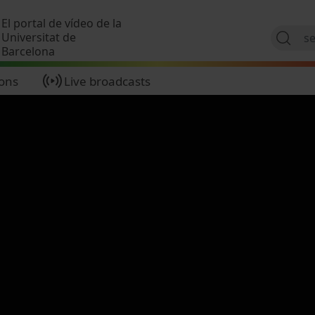
Skip to main content
El portal de vídeo de la
Universitat de
Barcelona
ions
Live broadcasts