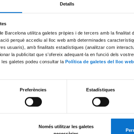
Detalls
Try again
etes
de Barcelona utilitza galetes pròpies i de tercers amb la finalitat
mació perquè accediu al lloc web amb determinades característiq
tres usuaris), amb finalitats estadístiques (analitzar com interac
ionar la publicitat que s’ofereix adequant-la en funció dels vostr
 les galetes podeu consultar la
Política de galetes del lloc web
Preferències
Estadístiques
Només utilitzar les galetes
Perm
necessàries