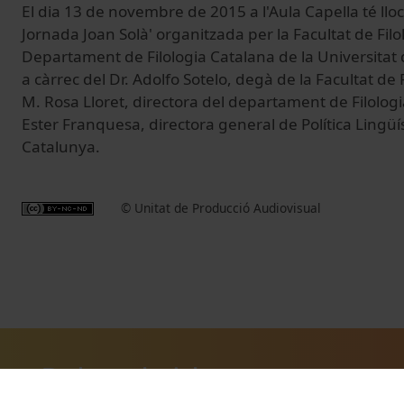
El dia 13 de novembre de 2015 a l'Aula Capella té lloc 
Jornada Joan Solà' organitzada per la Facultat de Filo
Departament de Filologia Catalana de la Universitat 
a càrrec del Dr. Adolfo Sotelo, degà de la Facultat de 
M. Rosa Lloret, directora del departament de Filologi
Ester Franquesa, directora general de Política Lingüís
Catalunya.
© Unitat de Producció Audiovisual
Related videos