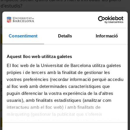
d'estudis?
17 March, 2026
Consentiment
Detalls
Informació
Aquest lloc web utilitza galetes
El lloc web de la Universitat de Barcelona utilitza galetes
pròpies i de tercers amb la finalitat de gestionar les
vostres preferències (recordar informació perquè accediu
Definició d'estratègies i prioritats: Recerca, divulgació i
al lloc web amb determinades característiques que
publicació.
puguin diferenciar la vostra experiència de la d’altres
17 March, 2026
usuaris), amb finalitats estadístiques (analitzar com
interactueu amb el lloc web) i amb finalitats de
màrqueting (gestionar la publicitat que s’ofereix
adequant-la en funció dels vostres hàbits de navegació).
Per obtenir més informació sobre les galetes podeu