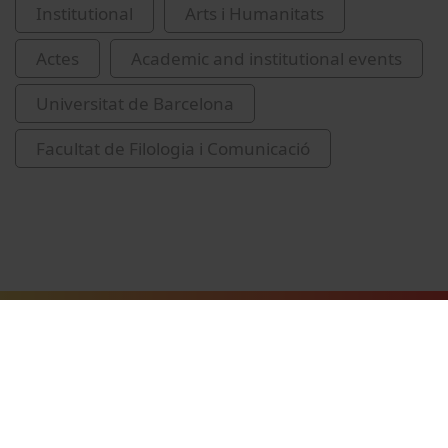
Institutional
Arts i Humanitats
Actes
Academic and institutional events
Universitat de Barcelona
Facultat de Filologia i Comunicació
Related videos