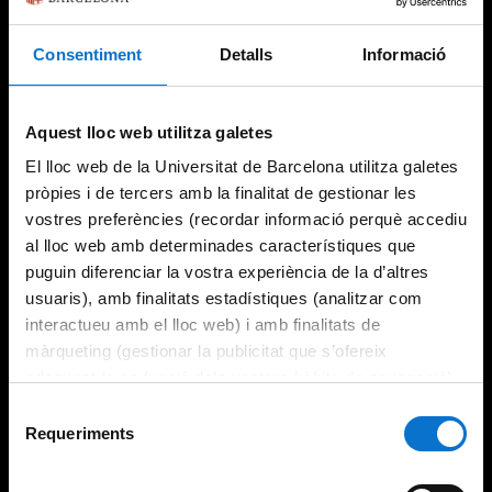
Consentiment
Detalls
Informació
Try again
Aquest lloc web utilitza galetes
El lloc web de la Universitat de Barcelona utilitza galetes
pròpies i de tercers amb la finalitat de gestionar les
vostres preferències (recordar informació perquè accediu
al lloc web amb determinades característiques que
puguin diferenciar la vostra experiència de la d’altres
usuaris), amb finalitats estadístiques (analitzar com
interactueu amb el lloc web) i amb finalitats de
màrqueting (gestionar la publicitat que s’ofereix
adequant-la en funció dels vostres hàbits de navegació).
Per obtenir més informació sobre les galetes podeu
Selecció
consultar la
Política de galetes del lloc web de la
Requeriments
de
Universitat de Barcelona
.
consentiment