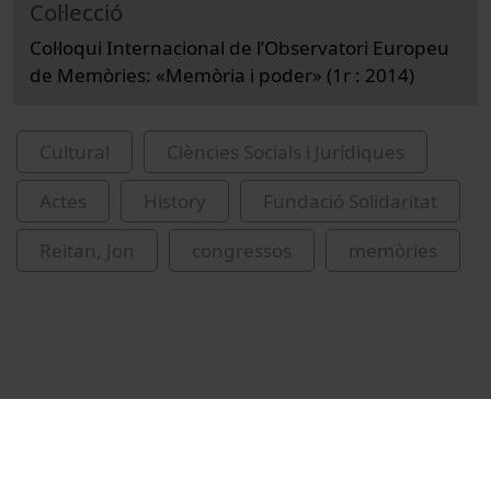
Col·lecció
Col·loqui Internacional de l’Observatori Europeu
de Memòries: «Memòria i poder» (1r : 2014)
Cultural
Ciències Socials i Jurídiques
Actes
History
Fundació Solidaritat
Reitan, Jon
congressos
memòries
Related videos