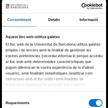
Consentiment
Detalls
Informació
Try again
Aquest lloc web utilitza galetes
El lloc web de la Universitat de Barcelona utilitza galetes
pròpies i de tercers amb la finalitat de gestionar les
vostres preferències (recordar informació perquè accediu
al lloc web amb determinades característiques que
puguin diferenciar la vostra experiència de la d’altres
usuaris), amb finalitats estadístiques (analitzar com
interactueu amb el lloc web) i amb finalitats de
màrqueting (gestionar la publicitat que s’ofereix
adequant-la en funció dels vostres hàbits de navegació).
Per obtenir més informació sobre les galetes podeu
Selecció
consultar la
Política de galetes del lloc web de la
Requeriments
de
Universitat de Barcelona
.