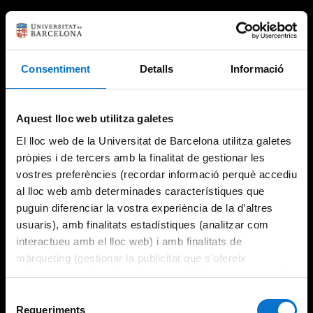
Consentiment
Detalls
Informació
Aquest lloc web utilitza galetes
El lloc web de la Universitat de Barcelona utilitza galetes
pròpies i de tercers amb la finalitat de gestionar les
vostres preferències (recordar informació perquè accediu
al lloc web amb determinades característiques que
puguin diferenciar la vostra experiència de la d’altres
usuaris), amb finalitats estadístiques (analitzar com
interactueu amb el lloc web) i amb finalitats de
màrqueting (gestionar la publicitat que s’ofereix
adequant-la en funció dels vostres hàbits de navegació).
Per obtenir més informació sobre les galetes podeu
Selecció
consultar la
Política de galetes del lloc web de la
Requeriments
de