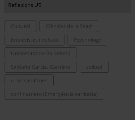
Reflexions UB
Cultural
Ciències de la Salut
Entrevistes i debats
Psychology
Universitat de Barcelona
Saldaña García, Carmina
solitud
crisis sanitàries
confinament (Emergència sanitària)