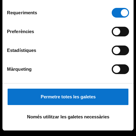
Per obtenir més informació sobre les galetes podeu
Selecció
consultar la
Política de galetes del lloc web de la
Requeriments
de
Universitat de Barcelona
.
consentiment
Preferències
Estadístiques
Màrqueting
Permetre totes les galetes
Només utilitzar les galetes necessàries