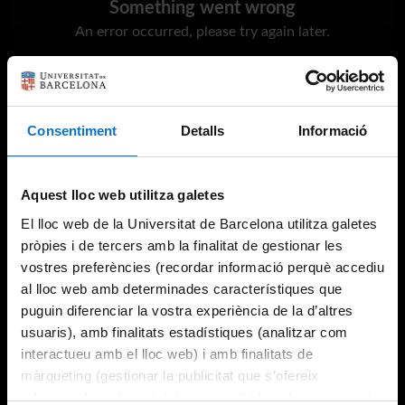
Something went wrong
An error occurred, please try again later.
Try again
Consentiment
Detalls
Informació
Aquest lloc web utilitza galetes
El lloc web de la Universitat de Barcelona utilitza galetes
pròpies i de tercers amb la finalitat de gestionar les
vostres preferències (recordar informació perquè accediu
al lloc web amb determinades característiques que
puguin diferenciar la vostra experiència de la d’altres
usuaris), amb finalitats estadístiques (analitzar com
interactueu amb el lloc web) i amb finalitats de
màrqueting (gestionar la publicitat que s’ofereix
adequant-la en funció dels vostres hàbits de navegació).