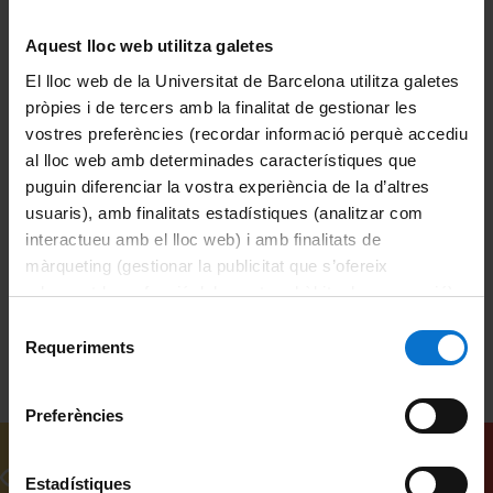
Docència i Recerca
Ciències de la Salut
Aquest lloc web utilitza galetes
Actes
Psychology
El lloc web de la Universitat de Barcelona utilitza galetes
pròpies i de tercers amb la finalitat de gestionar les
Universitat de Barcelona
vostres preferències (recordar informació perquè accediu
al lloc web amb determinades característiques que
Facultat de Psicologia
puguin diferenciar la vostra experiència de la d’altres
usuaris), amb finalitats estadístiques (analitzar com
Ruiz Palacios, Raquel
psicologia forense
interactueu amb el lloc web) i amb finalitats de
congressos
assessorament psicològic
màrqueting (gestionar la publicitat que s’ofereix
adequant-la en funció dels vostres hàbits de navegació).
Per obtenir més informació sobre les galetes podeu
Selecció
consultar la
Política de galetes del lloc web de la
Requeriments
de
Universitat de Barcelona
.
consentiment
Preferències
Related videos
Estadístiques