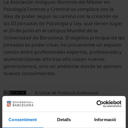
La Asociación Antiguos Alumnos del Máster en
Psicología Forense y Criminal se complace con la
idea de poder seguir su camino con la creación de
las III Jornadas de Psicología y Ley, que tienen lugar
el 20 de junio en el campus Mundet de la
Universidad de Barcelona. El objetivo principal de las
Jornadas es poder crear, no únicamente un espacio
común entre profesionales expertos, profesorado y
alumnos (donde año tras año nacen nuevas
generaciones), sino un ambiente donde se aporten
nuevos conocimientos.
© Unitat de Producció Audiovisual
Col·lecció
Jornadas de Psicología y Ley (3as : 2014)
Consentiment
Detalls
Informació