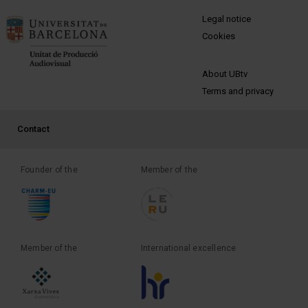
MENÚ PEU 1
Legal notice
Cookies
PEU 2
About UBtv
Terms and privacy
PEU 3
Contact
Founder of the
Member of the
Member of the
International excellence