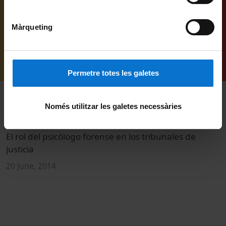
Màrqueting
Permetre totes les galetes
Només utilitzar les galetes necessàries
El rol del psicólogo forense en los tribunales de
A
justicia
a
20 June, 2014
2