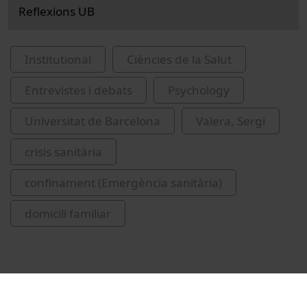
Reflexions UB
Institutional
Ciències de la Salut
Entrevistes i debats
Psychology
Universitat de Barcelona
Valera, Sergi
crisis sanitària
confinament (Emergència sanitària)
domicili familiar