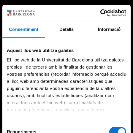
Consentiment
Detalls
Informació
Aquest lloc web utilitza galetes
El lloc web de la Universitat de Barcelona utilitza galetes
pròpies i de tercers amb la finalitat de gestionar les
vostres preferències (recordar informació perquè accediu
al lloc web amb determinades característiques que
puguin diferenciar la vostra experiència de la d’altres
usuaris), amb finalitats estadístiques (analitzar com
interactueu amb el lloc web) i amb finalitats de
màrqueting (gestionar la publicitat que s’ofereix
adequant-la en funció dels vostres hàbits de navegació).
Per obtenir més informació sobre les galetes podeu
Selecció
consultar la
Política de galetes del lloc web de la
Requeriments
de