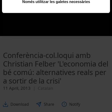
Només utilitzar les galetes necessàries
Conferència-col.loqui amb
Christian Felber 'L'economia del
bé comú: alternatives reals per
a sortir de la crisi'
11 April, 2013
Catalan
Download
Share
Notify