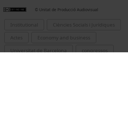
© Unitat de Producció Audiovisual
Institutional
Ciències Socials i Jurídiques
Actes
Economy and business
Universitat de Barcelona
congressos
Felber, Christian
crisis econòmiques
Related videos