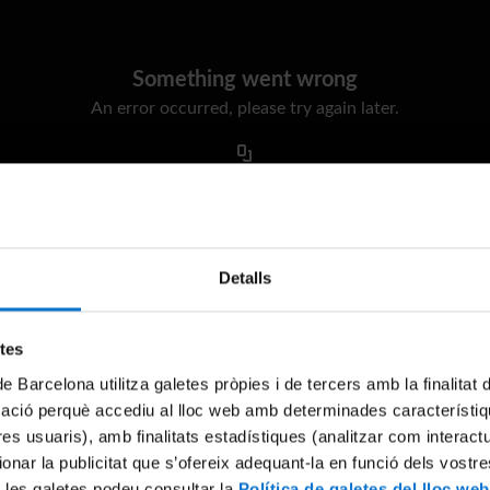
Something went wrong
An error occurred, please try again later.
Try again
Detalls
etes
de Barcelona utilitza galetes pròpies i de tercers amb la finalitat
mació perquè accediu al lloc web amb determinades característiq
tres usuaris), amb finalitats estadístiques (analitzar com interac
ionar la publicitat que s’ofereix adequant-la en funció dels vostr
 les galetes podeu consultar la
Política de galetes del lloc web