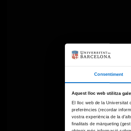
Consentiment
Aquest lloc web utilitza gal
El lloc web de la Universitat 
preferències (recordar infor
vostra experiència de la d’al
finalitats de màrqueting (gest
obtenir més informació sobre