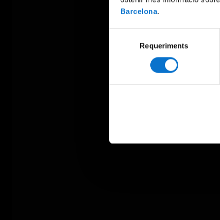
Barcelona
.
Selecció
Requeriments
de
consentiment