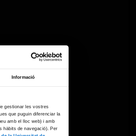
Informació
 de gestionar les vostres
ues que puguin diferenciar la
tueu amb el lloc web) i amb
es hàbits de navegació). Per
 de la Universitat de