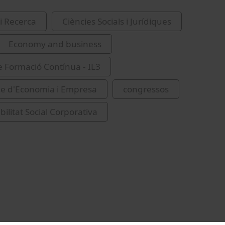
i Recerca
Ciències Socials i Jurídiques
Economy and business
de Formació Contínua - IL3
de d'Economia i Empresa
congressos
ilitat Social Corporativa