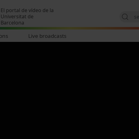
Skip to main content
El portal de vídeo de la
Universitat de
Barcelona
ions
Live broadcasts