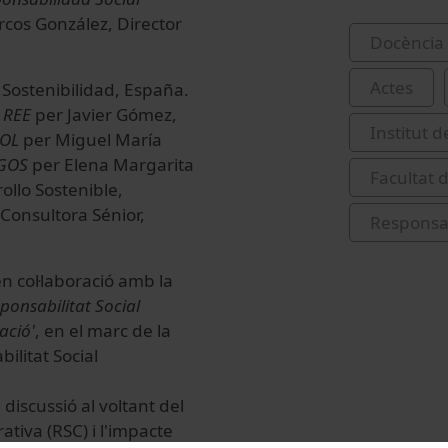
rcos González, Director
Docència 
Actes
Sostenibilidad, España.
.
REE
per Javier Gómez,
Institut 
BOL
per Miguel María
GOS
per Elena Margarita
Facultat 
ollo Sostenible,
Consultora Sénior,
Responsab
en col·laboració amb la
ponsabilitat Social
ació'
, en el marc de la
ilitat Social
discussió al voltant del
tiva (RSC) i l'impacte