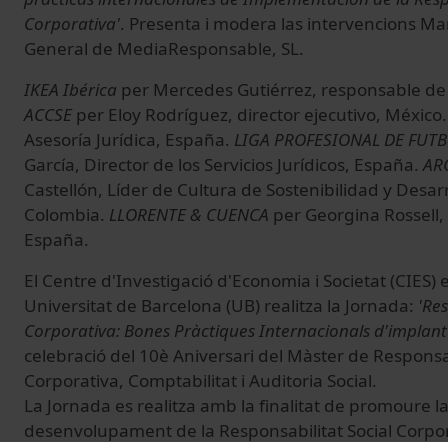
Corporativa'
. Presenta i modera las intervencions Ma
General de MediaResponsable, SL.
IKEA Ibérica
per Mercedes Gutiérrez, responsable de 
ACCSE
per Eloy Rodríguez, director ejecutivo, México
Asesoría Jurídica, España.
LIGA PROFESIONAL DE FUT
García, Director de los Servicios Jurídicos, España.
AR
Castellón, Líder de Cultura de Sostenibilidad y Desarr
Colombia.
LLORENTE & CUENCA
per Georgina Rossell, 
España.
El Centre d'Investigació d'Economia i Societat (CIES) 
Universitat de Barcelona (UB) realitza la Jornada:
'Res
Corporativa: Bones Pràctiques Internacionals d'implant
celebració del 10è Aniversari del Màster de Responsab
Corporativa, Comptabilitat i Auditoria Social.
La Jornada es realitza amb la finalitat de promoure la 
desenvolupament de la Responsabilitat Social Corpora