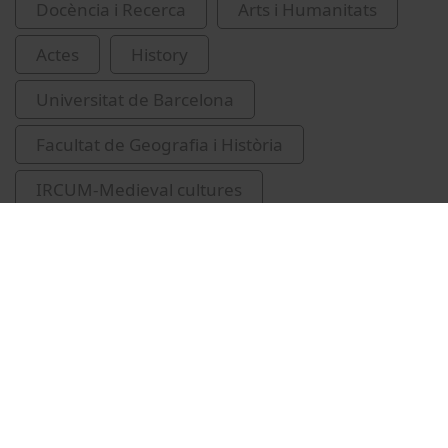
Docència i Recerca
Arts i Humanitats
Actes
History
Universitat de Barcelona
Facultat de Geografia i Història
IRCUM-Medieval cultures
Sancho i Planas, Marta
congressos
inauguracions