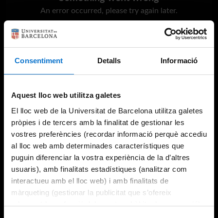
An error occurred, please try again later.
Try again
Consentiment
Detalls
Informació
Aquest lloc web utilitza galetes
El lloc web de la Universitat de Barcelona utilitza galetes
pròpies i de tercers amb la finalitat de gestionar les
vostres preferències (recordar informació perquè accediu
al lloc web amb determinades característiques que
puguin diferenciar la vostra experiència de la d’altres
usuaris), amb finalitats estadístiques (analitzar com
interactueu amb el lloc web) i amb finalitats de
màrqueting (gestionar la publicitat que s’ofereix
adequant-la en funció dels vostres hàbits de navegació).
Per obtenir més informació sobre les galetes podeu