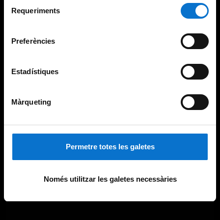
Selecció
consultar la
Política de galetes del lloc web de la
Requeriments
de
Universitat de Barcelona
.
consentiment
Preferències
Estadístiques
Màrqueting
Permetre totes les galetes
Només utilitzar les galetes necessàries