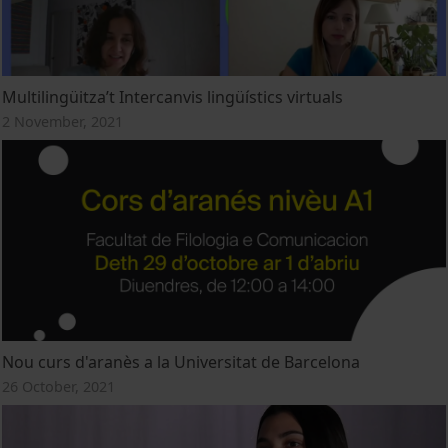
Multilingüitza’t Intercanvis lingüístics virtuals
2 November, 2021
Nou curs d'aranès a la Universitat de Barcelona
26 October, 2021