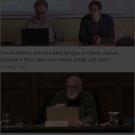
Era Acadèmia aranesa dera lengua occitana: passat,
present e futur dera normativa. Jusèp Loís Sans
18 May, 2022