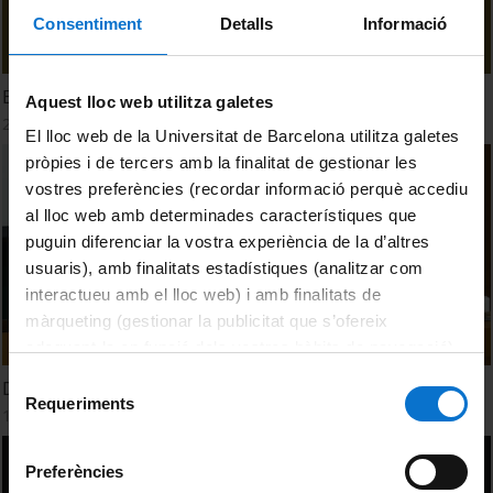
Consentiment
Detalls
Informació
Entre nosati: eth tòn viatge lingüistic
Aquest lloc web utilitza galetes
24 January, 2024
El lloc web de la Universitat de Barcelona utilitza galetes
pròpies i de tercers amb la finalitat de gestionar les
vostres preferències (recordar informació perquè accediu
al lloc web amb determinades característiques que
puguin diferenciar la vostra experiència de la d’altres
usuaris), amb finalitats estadístiques (analitzar com
interactueu amb el lloc web) i amb finalitats de
màrqueting (gestionar la publicitat que s’ofereix
adequant-la en funció dels vostres hàbits de navegació).
Per obtenir més informació sobre les galetes podeu
Selecció
Dreceres i escurçons: l'espai occità a l'hipermèdia
consultar la
Política de galetes del lloc web de la
Requeriments
de
18 October, 2023
Universitat de Barcelona
.
consentiment
Preferències