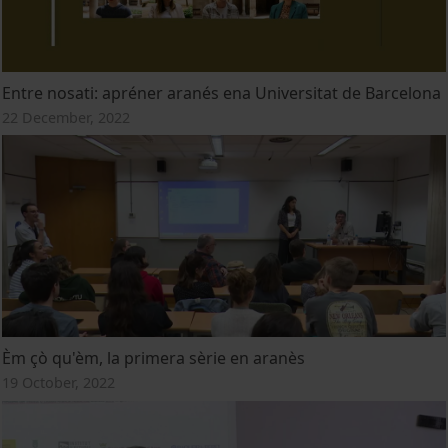
Entre nosati: apréner aranés ena Universitat de Barcelona
22 December, 2022
Èm çò qu'èm, la primera sèrie en aranès
19 October, 2022