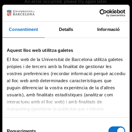
An error occurred, please try again later.
Try again
Consentiment
Detalls
Informació
Aquest lloc web utilitza galetes
El lloc web de la Universitat de Barcelona utilitza galetes
pròpies i de tercers amb la finalitat de gestionar les
vostres preferències (recordar informació perquè accediu
al lloc web amb determinades característiques que
puguin diferenciar la vostra experiència de la d’altres
usuaris), amb finalitats estadístiques (analitzar com
interactueu amb el lloc web) i amb finalitats de
màrqueting (gestionar la publicitat que s’ofereix
adequant-la en funció dels vostres hàbits de navegació).
Per obtenir més informació sobre les galetes podeu
Selecció
consultar la
Política de galetes del lloc web de la
Requeriments