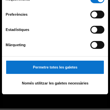
de
Universitat de Barcelona
.
consentiment
Preferències
Estadístiques
Màrqueting
Permetre totes les galetes
Només utilitzar les galetes necessàries