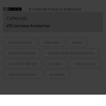
© Unitat de Producció Audiovisual
Col·lecció
VIII Jornada Ambiental
Institutional
Ciències
Actes
Medi ambient
Universitat de Barcelona
Van den Bergh
Jeroen
congressos
canvis climàtics
ecotaxa