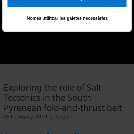
Només utilitzar les galetes necessàries
Exploring the role of Salt
Tectonics in the South
Pyrenean fold-and-thrust belt
25 February, 2019
English