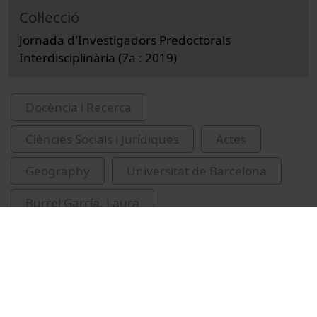
Col·lecció
Jornada d'Investigadors Predoctorals
Interdisciplinària (7a : 2019)
Docència i Recerca
Ciències Socials i Jurídiques
Actes
Geography
Universitat de Barcelona
Burrel García, Laura
Jornada d'Investigadors Predoctorals
Interdisciplinària
Pirineus
tectònica salina