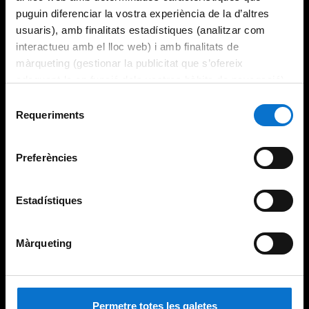
puguin diferenciar la vostra experiència de la d’altres
usuaris), amb finalitats estadístiques (analitzar com
interactueu amb el lloc web) i amb finalitats de
màrqueting (gestionar la publicitat que s’ofereix
adequant-la en funció dels vostres hàbits de navegació).
Per obtenir més informació sobre les galetes podeu
Selecció
consultar la
Política de galetes del lloc web de la
Requeriments
de
Universitat de Barcelona
.
consentiment
Preferències
Estadístiques
Màrqueting
Permetre totes les galetes