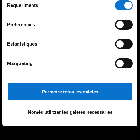
consultar la
Política de galetes del lloc web de la
Requeriments
de
Universitat de Barcelona
.
consentiment
Preferències
Estadístiques
Màrqueting
Permetre totes les galetes
Només utilitzar les galetes necessàries