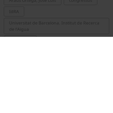
Araus Ortega, José Luis
congressos
IdRA
Universitat de Barcelona. Institut de Recerca
de l'Aigua
agricultura
Related videos