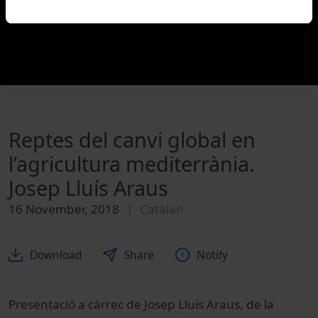
Reptes del canvi global en
l’agricultura mediterrània.
Josep Lluís Araus
16 November, 2018
Catalan
Download
Share
Notify
Presentació a càrrec de Josep Lluís Araus, de la