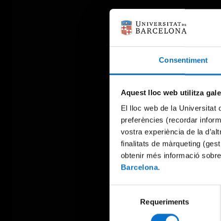
Consentiment
Aquest lloc web utilitza gal
El lloc web de la Universitat 
preferències (recordar infor
vostra experiència de la d’al
finalitats de màrqueting (gest
obtenir més informació sobre
Barcelona
.
Selecció
Requeriments
de
consentiment