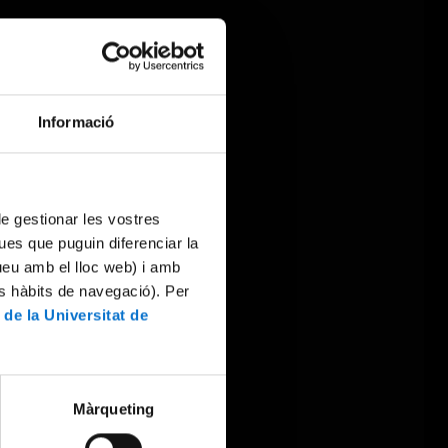
Informació
 de gestionar les vostres
ues que puguin diferenciar la
tueu amb el lloc web) i amb
es hàbits de navegació). Per
 de la Universitat de
Màrqueting