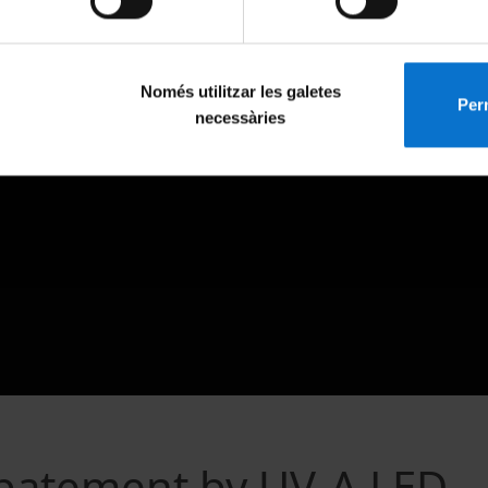
Només utilitzar les galetes
Perm
necessàries
abatement by UV-A LED