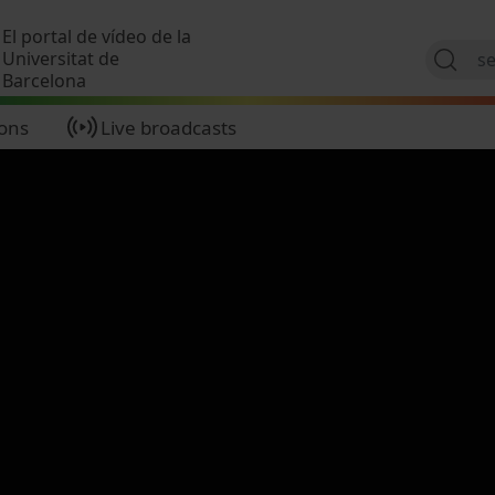
Skip to main content
El portal de vídeo de la
Universitat de
Barcelona
ions
Live broadcasts