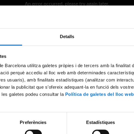
An error occurred, please try again later.
Try again
Detalls
etes
de Barcelona utilitza galetes pròpies i de tercers amb la finalitat
mació perquè accediu al lloc web amb determinades característiq
tres usuaris), amb finalitats estadístiques (analitzar com interac
ionar la publicitat que s’ofereix adequant-la en funció dels vostr
 les galetes podeu consultar la
Política de galetes del lloc web
Preferències
Estadístiques