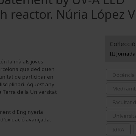
h reactor. Núria López V
Col·lecció
III Jornad
tén la mà als joves
 Barcelona que dediquen
Docència 
tunitat de participar en
disciplinari. Aquest any
Medi amb
a Terra de la Universitat
Facultat d
ament d'Enginyeria
Universit
 d'oxidació avançada.
IdRA