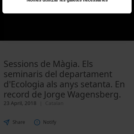
Sessions de Màgia. Els
seminaris del departament
d'Ecologia als anys setanta. En
record de Jorge Wagensberg.
23 April, 2018
Catalan
Share
Notify