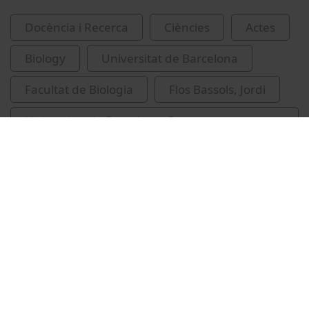
Docència i Recerca
Ciències
Actes
Biology
Universitat de Barcelona
Facultat de Biologia
Flos Bassols, Jordi
Universitat de Barcelona. Departament
d'Ecologia
Related videos